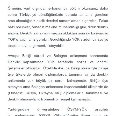
Örneğin, yurt dışında herhangi bir bölüm okursanız daha
sonra Türkiye’ye döndüğünüzde burada almanız gereken
ama almadığınız eksik dersleri tamamlamanız gerekir. Fakat
bazı bölümler, örneğin makine mühendisliği gibi, direk denklik
alabilir. Denklik almak için mezun olduktan sonraki başvuruyu
YÖK’e yapmanız gerekir. Gerektiğinde YÖK sizden bir seviye
tespit sınavına girmenizi isteyebilir.
Avrupa Birliği süreci ve Bologna anlaşması sonrasında
Denklik kapsamında YÖK tarafında pozitif ve önemli
gelişmeler olmuştur. Özellikle Avrupa Birliği ülkeleriyle birliğe
üye ülkelerde alınan diplomalarda tanınma ya da denklik
anlamında çok büyük bir sorun kalmamıştır. Birliğe üye
olmayan ama Bologna anlaşması kapsamındaki ülkelerde de
(Örneğin: Rusya, Ukrayna vb.) diplomaların tanınması ve
denklik almasıyla ilgili önemli bir engel kalmamıştır.
Yurtdışındaki üniversitelere ÖSYM-YÖK aracılığı
ile yerleşirseniz (ÖSYS Yükseköğretim Programları ve