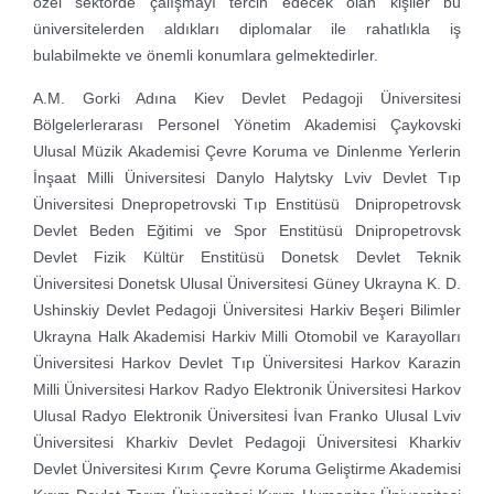
özel sektörde çalışmayı tercih edecek olan kişiler bu
üniversitelerden aldıkları diplomalar ile rahatlıkla iş
bulabilmekte ve önemli konumlara gelmektedirler.
A.M. Gorki Adına Kiev Devlet Pedagoji Üniversitesi
Bölgelerlerarası Personel Yönetim Akademisi
Çaykovski
Ulusal Müzik Akademisi
Çevre Koruma ve Dinlenme Yerlerin
İnşaat Milli Üniversitesi
Danylo Halytsky Lviv Devlet Tıp
Üniversitesi
Dnepropetrovski Tıp Enstitüsü
Dnipropetrovsk
Devlet Beden Eğitimi ve Spor Enstitüsü
Dnipropetrovsk
Devlet Fizik Kültür Enstitüsü
Donetsk Devlet Teknik
Üniversitesi
Donetsk Ulusal Üniversitesi
Güney Ukrayna K. D.
Ushinskiy Devlet Pedagoji Üniversitesi
Harkiv Beşeri Bilimler
Ukrayna Halk Akademisi
Harkiv Milli Otomobil ve Karayolları
Üniversitesi
Harkov Devlet Tıp Üniversitesi
Harkov Karazin
Milli Üniversitesi
Harkov Radyo Elektronik Üniversitesi
Harkov
Ulusal Radyo Elektronik Üniversitesi
İvan Franko Ulusal Lviv
Üniversitesi
Kharkiv Devlet Pedagoji Üniversitesi
Kharkiv
Devlet Üniversitesi
Kırım Çevre Koruma Geliştirme Akademisi