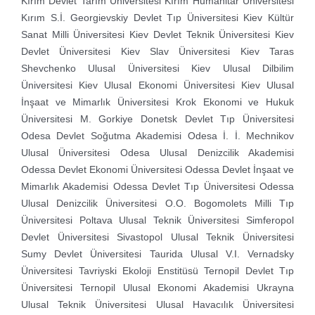
Kırım Devlet Tarım Üniversitesi
Kırım Humanitar Üniversitesi
Kırım S.İ. Georgievskiy Devlet Tıp Üniversitesi
Kiev Kültür
Sanat Milli Üniversitesi
Kiev Devlet Teknik Üniversitesi
Kiev
Devlet Üniversitesi
Kiev Slav Üniversitesi
Kiev Taras
Shevchenko Ulusal Üniversitesi
Kiev Ulusal Dilbilim
Üniversitesi
Kiev Ulusal Ekonomi Üniversitesi
Kiev Ulusal
İnşaat ve Mimarlık Üniversitesi
Krok Ekonomi ve Hukuk
Üniversitesi
M. Gorkiye Donetsk Devlet Tıp Üniversitesi
Odesa Devlet Soğutma Akademisi
Odesa İ. İ. Mechnikov
Ulusal Üniversitesi
Odesa Ulusal Denizcilik Akademisi
Odessa Devlet Ekonomi Üniversitesi
Odessa Devlet İnşaat ve
Mimarlık Akademisi
Odessa Devlet Tıp Üniversitesi
Odessa
Ulusal Denizcilik Üniversitesi
O.O. Bogomolets Milli Tıp
Üniversitesi
Poltava Ulusal Teknik Üniversitesi
Simferopol
Devlet Üniversitesi
Sivastopol Ulusal Teknik Üniversitesi
Sumy Devlet Üniversitesi
Taurida Ulusal V.I. Vernadsky
Üniversitesi
Tavriyski Ekoloji Enstitüsü
Ternopil Devlet Tıp
Üniversitesi
Ternopil Ulusal Ekonomi Akademisi
Ukrayna
Ulusal Teknik Üniversitesi
Ulusal Havacılık Üniversitesi