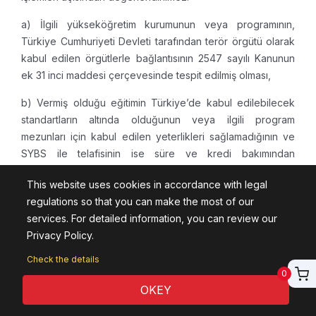
a) İlgili yükseköğretim kurumunun veya programının,
Türkiye Cumhuriyeti Devleti tarafından terör örgütü olarak
kabul edilen örgütlerle bağlantısının 2547 sayılı Kanunun
ek 31 inci maddesi çerçevesinde tespit edilmiş olması,
b) Vermiş olduğu eğitimin Türkiye’de kabul edilebilecek
standartların altında olduğunun veya ilgili program
mezunları için kabul edilen yeterlikleri sağlamadığının ve
SYBS ile telafisinin ise süre ve kredi bakımından
Türkiye’deki ilgili programdaki asgari eğitim süresinin ve
This website uses cookies in accordance with legal
kredisinin %50’sinden fazlasını gerektirmesi,
regulations so that you can make the most of our
c) İlgili yükseköğretim kurumunun sahte veya gerçeğe
services. For detailed information, you can review our
aykırı belge düzenlediğinin tespit edilmiş olması.
Privacy Policy.
Mezuniyet tanıma belgesi ve diploma denklik belgesi
Check the details
0
başvurularının incelenmesi
OKEY
MADDE 6 – (1) 5 inci maddeye göre tanınan bir